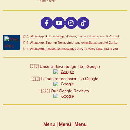
F
Y
I
T
a
o
n
i
c
u
s
k
🇮🇹
WhatsApp: Solo messaggi di testo, niente chiamate vocali. Grazie!
e
T
t
T
🇩🇪
WhatsApp: Bitte nur Textnachrichten, keine Sprachanrufe! Danke!
b
u
a
o
🇬🇧
WhatsApp: Please, text messages only, no voice calls! Thank you!
o
b
g
k
o
e
r
k
a
🇩🇪 Unsere Bewertungen bei Google
m
🇮🇹 Le nostre recensioni su Google
🇬🇧 Our Google Reviews
Menu | Menü | Menu