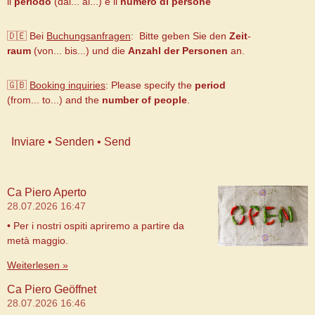
il
periodo
(dal... al...) e il
numero di persone
🇩🇪 Bei
Buchungsanfragen
: Bitte geben Sie den
Zeit
-
raum
(von... bis...) und die
Anzahl der Personen
an.
🇬🇧
B
ooking inquiries
:
Please specify the
period
(from... to...) and the
number of people
.
Inviare • Senden • Send
Ca Piero Aperto
28.07.2026
16:47
• Per i nostri ospiti apriremo a partire da
metà maggio.
Weiterlesen »
Ca Piero Geöffnet
28.07.2026
16:46