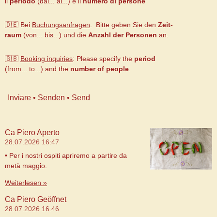
il
periodo
(dal... al...) e il
numero di persone
🇩🇪 Bei
Buchungsanfragen
: Bitte geben Sie den
Zeit
-
raum
(von... bis...) und die
Anzahl der Personen
an.
🇬🇧
B
ooking inquiries
:
Please specify the
period
(from... to...) and the
number of people
.
Inviare • Senden • Send
Ca Piero Aperto
28.07.2026
16:47
• Per i nostri ospiti apriremo a partire da
metà maggio.
Weiterlesen »
Ca Piero Geöffnet
28.07.2026
16:46