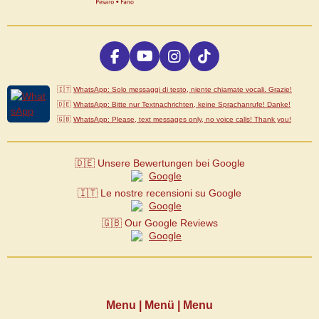
F
Y
I
T
a
o
n
i
c
u
s
k
🇮🇹
WhatsApp: Solo messaggi di testo, niente chiamate vocali. Grazie!
e
T
t
T
🇩🇪
WhatsApp: Bitte nur Textnachrichten, keine Sprachanrufe! Danke!
b
u
a
o
🇬🇧
WhatsApp: Please, text messages only, no voice calls! Thank you!
o
b
g
k
o
e
r
k
a
🇩🇪 Unsere Bewertungen bei Google
m
🇮🇹 Le nostre recensioni su Google
🇬🇧 Our Google Reviews
Menu | Menü | Menu