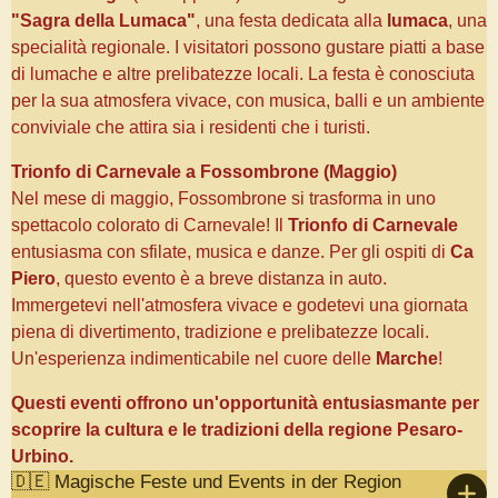
"Sagra della Lumaca"
, una festa dedicata alla
lumaca
, una
specialità regionale. I visitatori possono gustare piatti a base
di lumache e altre prelibatezze locali. La festa è conosciuta
per la sua atmosfera vivace, con musica, balli e un ambiente
conviviale che attira sia i residenti che i turisti.
Trionfo di Carnevale a Fossombrone (Maggio)
Nel mese di maggio, Fossombrone si trasforma in uno
spettacolo colorato di Carnevale! Il
Trionfo di Carnevale
entusiasma con sfilate, musica e danze. Per gli ospiti di
Ca
Piero
, questo evento è a breve distanza in auto.
Immergetevi nell'atmosfera vivace e godetevi una giornata
piena di divertimento, tradizione e prelibatezze locali.
Un'esperienza indimenticabile nel cuore delle
Marche
!
Questi eventi offrono un'opportunità entusiasmante per
scoprire la cultura e le tradizioni della regione Pesaro-
Urbino.
🇩🇪 Magische Feste und Events in der Region