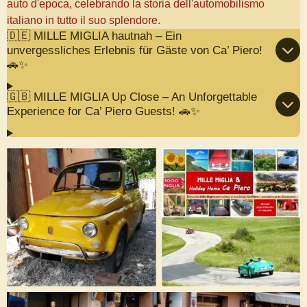
auto d'epoca, celebrando la storia dell'automobilismo
italiano in tutto il suo splendore.
🇩🇪 MILLE MIGLIA hautnah – Ein
unvergessliches Erlebnis für Gäste von Ca’ Piero!
🚗✨
🇬🇧 MILLE MIGLIA Up Close – An Unforgettable
Experience for Ca’ Piero Guests! 🚗✨