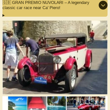
🇬🇧 GRAN PREMIO NUVOLARI – A legendary
classic car race near Ca' Piero!