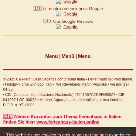
🇮🇹 Le nostre recensioni su Google
🇬🇧 Our Google Reviews
Menu | Menü | Menu
© 2025 Ca Piero: Casa Vacanza con piscina Italia • Ferienhaus mit Pool Italien
• Holiday Home with pool Italy - Webdeveloper Martin Peschke - Version 19-
04-25
• CIN (Codice di Identificazione Nazionale): IT041067C2DEFH58M2 • CIR:
041067-LOC-00023 • Marche: Appartamenti ammobiliati per uso turistico:
D.G.R. n. 971/2009
🇩🇪 Weitere Kurzinfos zum Thema Ferienhaus in Italien
finden Sie hier:
www.ferienhaus-italien.online
Ferienhaus Marken
und
Ferienwohnungen Nordsee
von privat mieten
This website uses cookies to ensure you get the best experience