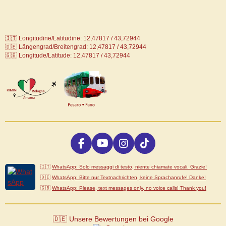
🇮🇹 Longitudine/Latitudine: 12,47817 / 43,72944
🇩🇪
Längengrad/Breitengrad: 12,47817 / 43,72944
🇬🇧 Longitude/Latitude: 12,47817 / 43,72944
F
Y
I
T
a
o
n
i
c
u
s
k
🇮🇹
WhatsApp: Solo messaggi di testo, niente chiamate vocali. Grazie!
e
T
t
T
🇩🇪
WhatsApp: Bitte nur Textnachrichten, keine Sprachanrufe! Danke!
b
u
a
o
🇬🇧
WhatsApp: Please, text messages only, no voice calls! Thank you!
o
b
g
k
o
e
r
k
a
🇩🇪 Unsere Bewertungen bei Google
m