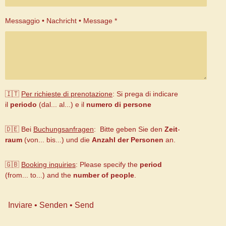
Messaggio • Nachricht • Message *
🇮🇹
Per richieste di prenotazione
: Si prega di indicare
il
periodo
(dal... al...) e il
numero di persone
🇩🇪 Bei
Buchungsanfragen
: Bitte geben Sie den
Zeit
-
raum
(von... bis...) und die
Anzahl der Personen
an.
🇬🇧
B
ooking inquiries
:
Please specify the
period
(from... to...) and the
number of people
.
Inviare • Senden • Send