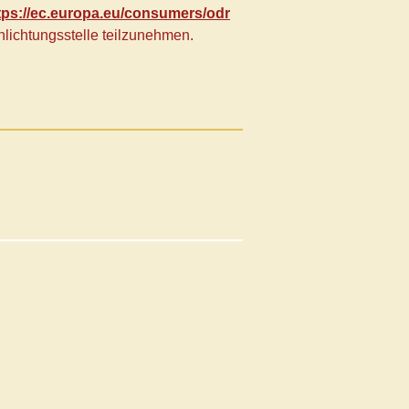
tps://ec.europa.eu/consumers/odr
chlichtungsstelle teilzunehmen.