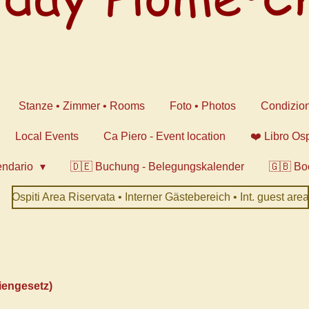
Stanze • Zimmer • Rooms
Foto • Photos
Condizion
Local Events
Ca Piero - Event location
❤️ Libro Os
endario
🇩🇪 Buchung - Belegungskalender
🇬🇧 Bo
Ospiti Area Riservata • Interner Gästebereich • Int. guest area
engesetz)