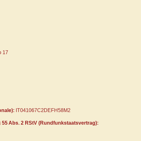
o 17
onale):
IT041067C2DEFH58M2
 § 55 Abs. 2 RStV (Rundfunkstaatsvertrag):