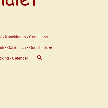
i • Konditionen • Conditions
piti • Gästebuch • Guestbook ❤️
oking - Calender