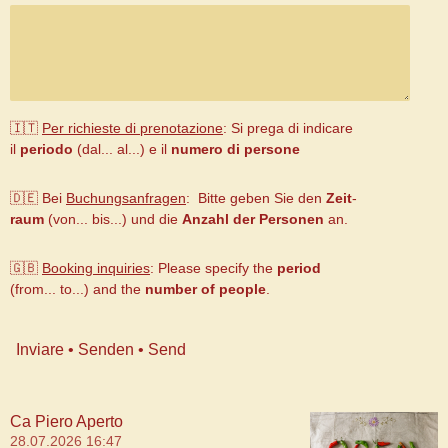
🇮🇹
Per richieste di prenotazione
: Si prega di indicare
il
periodo
(dal... al...) e il
numero di persone
🇩🇪 Bei
Buchungsanfragen
: Bitte geben Sie den
Zeit
-
raum
(von... bis...) und die
Anzahl der Personen
an.
🇬🇧
B
ooking inquiries
:
Please specify the
period
(from... to...) and the
number of people
.
Inviare • Senden • Send
Ca Piero Aperto
28.07.2026
16:47