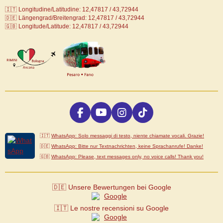
🇮🇹 Longitudine/Latitudine: 12,47817 / 43,72944
🇩🇪
Längengrad/Breitengrad: 12,47817 / 43,72944
🇬🇧 Longitude/Latitude: 12,47817 / 43,72944
F
Y
I
T
a
o
n
i
c
u
s
k
🇮🇹
WhatsApp: Solo messaggi di testo, niente chiamate vocali. Grazie!
e
T
t
T
🇩🇪
WhatsApp: Bitte nur Textnachrichten, keine Sprachanrufe! Danke!
b
u
a
o
🇬🇧
WhatsApp: Please, text messages only, no voice calls! Thank you!
o
b
g
k
o
e
r
k
a
🇩🇪 Unsere Bewertungen bei Google
m
🇮🇹 Le nostre recensioni su Google