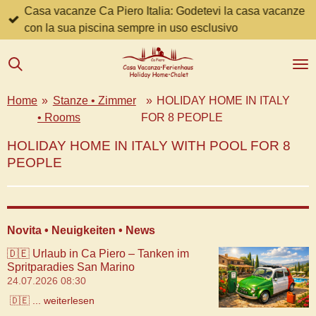
Casa vacanze Ca Piero Italia: Godetevi la casa vacanze
Zum
con la sua piscina sempre in uso esclusivo
Hauptinhalt
springen
Home
»
Stanze • Zimmer
»
HOLIDAY HOME IN ITALY
• Rooms
FOR 8 PEOPLE
HOLIDAY HOME IN ITALY WITH POOL FOR 8
PEOPLE
Novita • Neuigkeiten • News
🇩🇪 Urlaub in Ca Piero – Tanken im
Spritparadies San Marino
24.07.2026
08:30
🇩🇪 ... weiterlesen