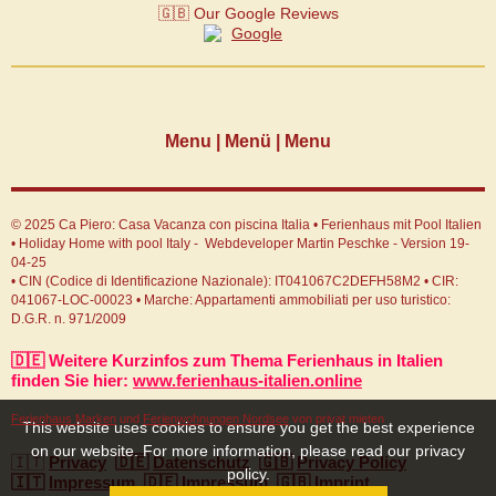
🇬🇧 Our Google Reviews
Menu | Menü | Menu
© 2025 Ca Piero: Casa Vacanza con piscina Italia • Ferienhaus mit Pool Italien
• Holiday Home with pool Italy - Webdeveloper Martin Peschke - Version 19-
04-25
• CIN (Codice di Identificazione Nazionale): IT041067C2DEFH58M2 • CIR:
041067-LOC-00023 • Marche: Appartamenti ammobiliati per uso turistico:
D.G.R. n. 971/2009
🇩🇪 Weitere Kurzinfos zum Thema Ferienhaus in Italien
finden Sie hier:
www.ferienhaus-italien.online
Ferienhaus Marken
und
Ferienwohnungen Nordsee
von privat mieten
This website uses cookies to ensure you get the best experience
on our website. For more information, please read our privacy
🇮🇹
Privacy
🇩🇪
Datenschutz
🇬🇧
Privacy Policy
policy.
🇮🇹
Impressum
🇩🇪
Impressum
🇬🇧
Imprint