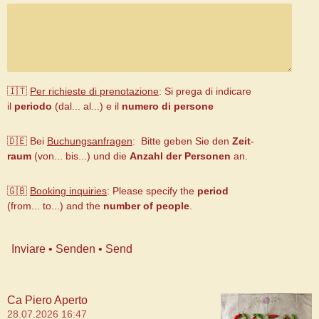
🇮🇹
Per richieste di prenotazione
: Si prega di indicare
il
periodo
(dal... al...) e il
numero di persone
🇩🇪 Bei
Buchungsanfragen
: Bitte geben Sie den
Zeit
-
raum
(von... bis...) und die
Anzahl der Personen
an.
🇬🇧
B
ooking inquiries
:
Please specify the
period
(from... to...) and the
number of people
.
Inviare • Senden • Send
Ca Piero Aperto
28.07.2026
16:47